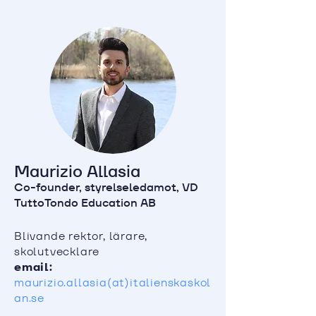
Maurizio Allasia
Co-founder, styrelseledamot, VD
TuttoTondo Education AB
Blivande rektor, lärare,
skolutvecklare
email:
maurizio.allasia(at)italienskaskol
an.se