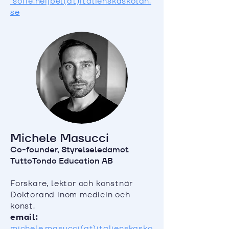
sofie.heijbel(at)italienskaskolan.
se
Michele Masucci
Co-founder, Styrelseledamot
TuttoTondo Education AB
Forskare, lektor och konstnär
Doktorand inom medicin och
konst.
email:
michele.masucci(at)italienskasko