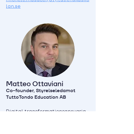
lan.se
Matteo Ottaviani
Co-founder, Styrelseledamot
TuttoTondo Education AB
Digital transformationsansvarig,
interna processer och
redovisning.
email: