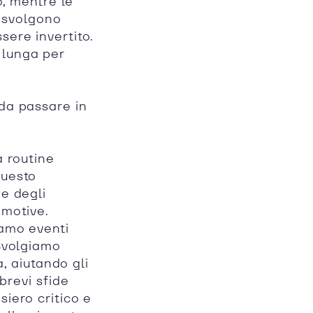
, mentre le
i svolgono
sere invertito.
 lunga per
 da passare in
na routine
Questo
ne degli
emotive.
iamo eventi
 Svolgiamo
à, aiutando gli
brevi sfide
siero critico e