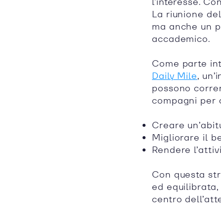
l’interesse. Co
La riunione de
ma anche un p
accademico.
Come parte inte
Daily Mile
, un’
possono correr
compagni per ci
Creare un’abitu
Migliorare il b
Rendere l’attivi
Con questa str
ed equilibrata
centro dell’att