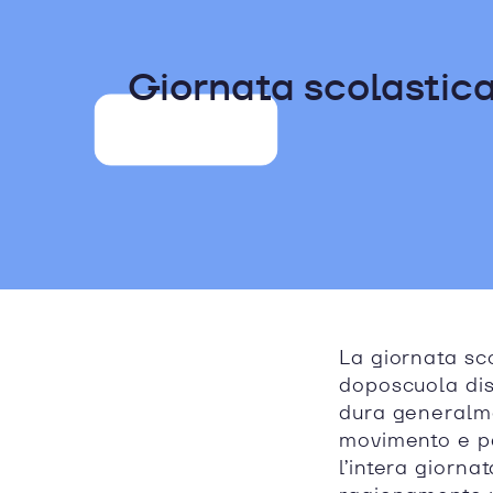
Giornata scolastic
La giornata sco
doposcuola disp
dura generalme
movimento e pa
l’intera giorn