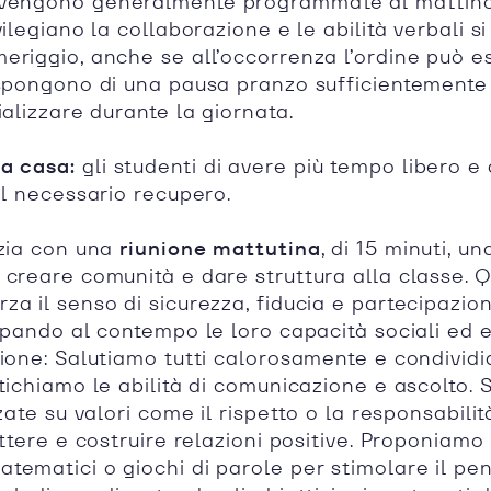
vengono generalmente programmate al mattino
vilegiano la collaborazione e le abilità verbali s
eriggio, anche se all’occorrenza l’ordine può es
ispongono di una pausa pranzo sufficientemente
ializzare durante la giornata.
a casa:
gli studenti di avere più tempo libero e
il necessario recupero. ​
izia con una
riunione mattutina
, di 15 minuti, u
 creare comunità e dare struttura alla classe. 
za il senso di sicurezza, fiducia e partecipazio
uppando al contempo le loro capacità sociali ed 
nione: Salutiamo tutti calorosamente e condivid
atichiamo le abilità di comunicazione e ascolto.
zzate su valori come il rispetto o la responsabilit
ettere e costruire relazioni positive. Proponiamo 
tematici o giochi di parole per stimolare il pen