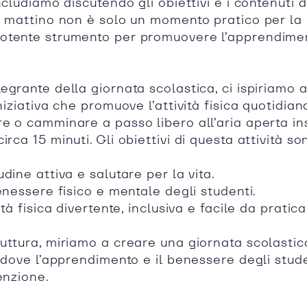
ncludiamo discutendo gli obiettivi e i contenuti d
l mattino non è solo un momento pratico per la 
otente strumento per promuovere l’apprendimen
grante della giornata scolastica, ci ispiriamo a
iniziativa che promuove l’attività fisica quotidian
e o camminare a passo libero all’aria aperta in
rca 15 minuti. Gli obiettivi di questa attività so
dine attiva e salutare per la vita.
enessere fisico e mentale degli studenti.
tà fisica divertente, inclusiva e facile da pratica
uttura, miriamo a creare una giornata scolastica
, dove l’apprendimento e il benessere degli stud
enzione.