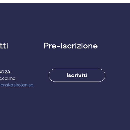
ti
Pre-iscrizione
38024
Iscriviti
occolma
lienskaskolan.se