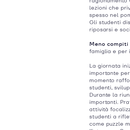
ragionamento 
lezioni che pri
spesso nel pom
Gli studenti d
riposarsi e soc
Meno compiti 
famiglia e per 
La giornata in
importante per
momento raffor
studenti, svil
Durante la riu
importanti. Pr
attività focali
studenti a rifl
come puzzle ma