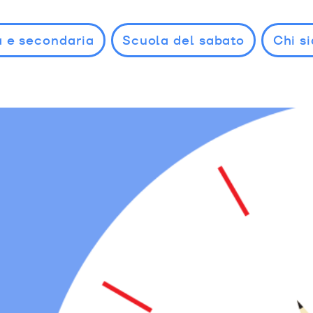
a e secondaria
Scuola del sabato
Chi s