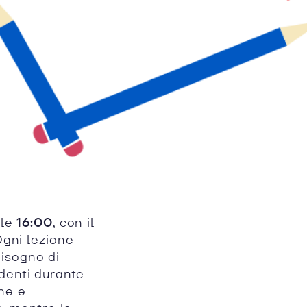
lle
16:00
, con il
Ogni lezione
isogno di
denti durante
ne e